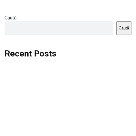
Caută
Caută
Recent Posts
Dortmund vs St.Pauli
Rodri se va opera si va lipsi de la City
Celta vs Atletico Madrid
Crystal Palace vs Manchester United
Seara memorabila pentru Harry Kane