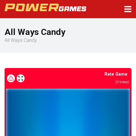
All Ways Candy
All Ways Candy
Rate Game
(
0
Votes)