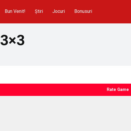
Bun Venit!
Știri
Jocuri
Bonusuri
 3×3
Rate Game