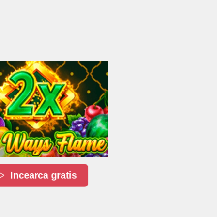
Incearca gratis