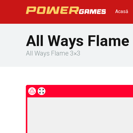
Acasă
All Ways Flame
All Ways Flame 3×3