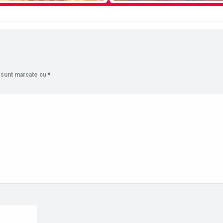
i sunt marcate cu
*