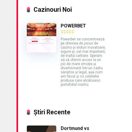
Cazinouri Noi
POWERBET
Powerbet se concentrează
pe oferirea de jocuri de
cazino și sloturi inovatoare,
sigure și, cel mai important,
de înaltă calitate. Sperăm
să vă oferim acces la un
joc de mare emoție și
divertisment într-un cadru
sănătos și legal, așa cum
am făcut și cu celelalte
produse care alcătuiesc
portofoliul nostru.
Știri Recente
Dortmund vs