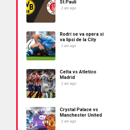
St.Pauli
2 ani ago
Rodri se va opera si
va lipsi de la City
2 ani ago
Celta vs Atletico
Madrid
2 ani ago
Crystal Palace vs
Manchester United
2 ani ago