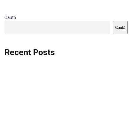
Caută
Caută
Recent Posts
Dortmund vs St.Pauli
Rodri se va opera si va lipsi de la City
Celta vs Atletico Madrid
Crystal Palace vs Manchester United
Seara memorabila pentru Harry Kane