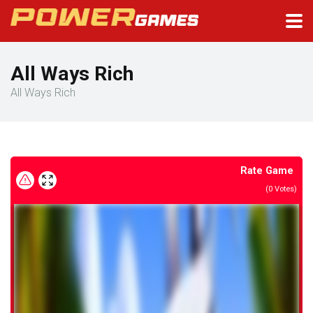
All Ways Rich
All Ways Rich
Rate Game
(
0
Votes)