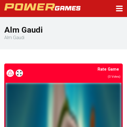
Alm Gaudi
Alm Gaudi
Rate Game
(
0
Votes)