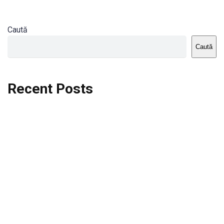
Caută
Caută
Recent Posts
Dortmund vs St.Pauli
Rodri se va opera si va lipsi de la City
Celta vs Atletico Madrid
Crystal Palace vs Manchester United
Seara memorabila pentru Harry Kane