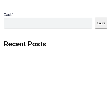
Caută
Caută
Recent Posts
Dortmund vs St.Pauli
Rodri se va opera si va lipsi de la City
Celta vs Atletico Madrid
Crystal Palace vs Manchester United
Seara memorabila pentru Harry Kane