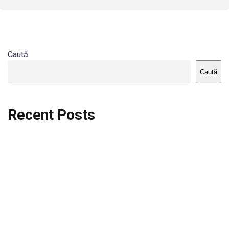
Caută
Caută
Recent Posts
Dortmund vs St.Pauli
Rodri se va opera si va lipsi de la City
Celta vs Atletico Madrid
Crystal Palace vs Manchester United