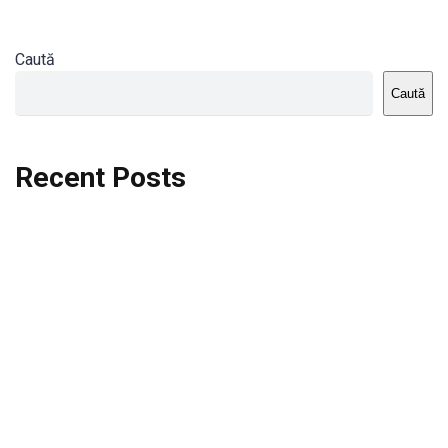
Caută
Caută
Recent Posts
Dortmund vs St.Pauli
Rodri se va opera si va lipsi de la City
Celta vs Atletico Madrid
Crystal Palace vs Manchester United
Seara memorabila pentru Harry Kane