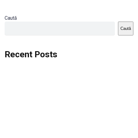
Caută
Caută
Recent Posts
Dortmund vs St.Pauli
Rodri se va opera si va lipsi de la City
Celta vs Atletico Madrid
Crystal Palace vs Manchester United
Seara memorabila pentru Harry Kane