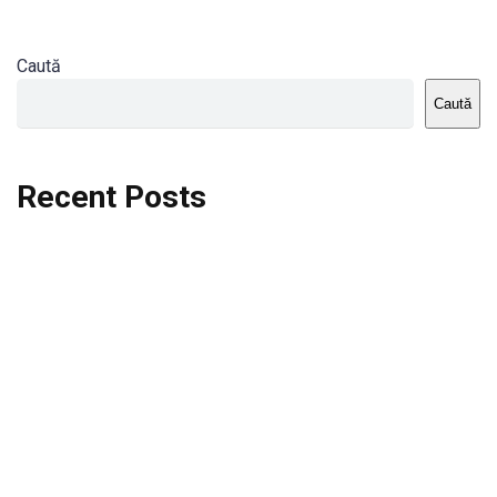
Caută
Caută
Recent Posts
Dortmund vs St.Pauli
Rodri se va opera si va lipsi de la City
Celta vs Atletico Madrid
Crystal Palace vs Manchester United
Seara memorabila pentru Harry Kane