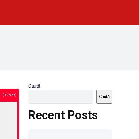
Caută
(
0
Votes)
Caută
Recent Posts