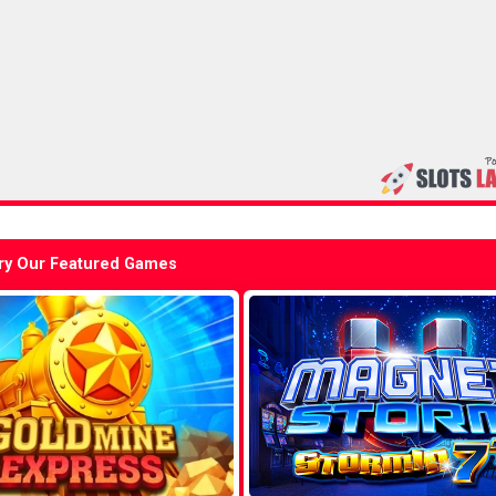
ry Our Featured Games