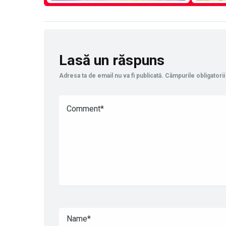
Lasă un răspuns
Adresa ta de email nu va fi publicată.
Câmpurile obligatori