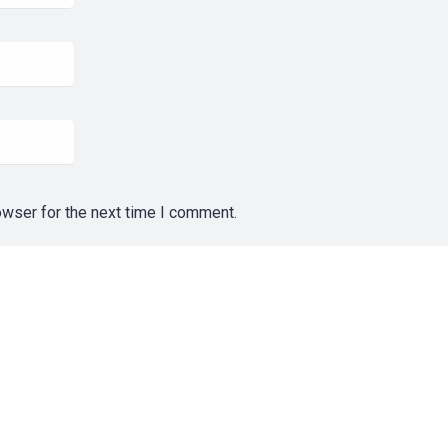
owser for the next time I comment.