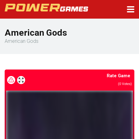
American Gods
American Gods
Rate Game
(
0
Votes)