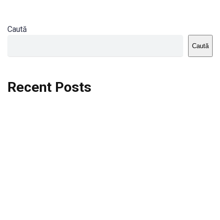
Caută
Caută
Recent Posts
Dortmund vs St.Pauli
Rodri se va opera si va lipsi de la City
Celta vs Atletico Madrid
Crystal Palace vs Manchester United
Seara memorabila pentru Harry Kane