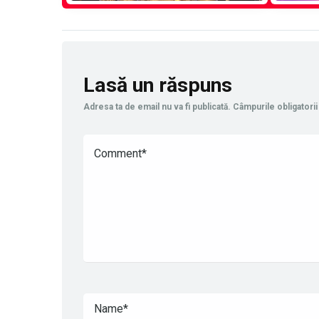
Lasă un răspuns
Adresa ta de email nu va fi publicată.
Câmpurile obligatori