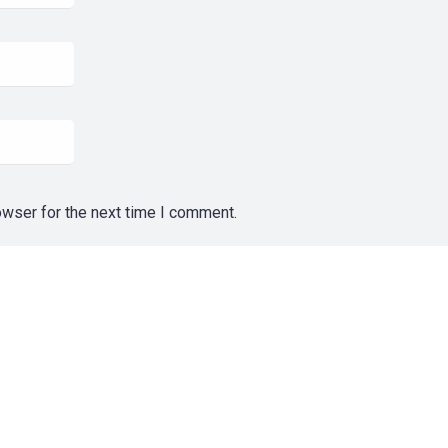
owser for the next time I comment.