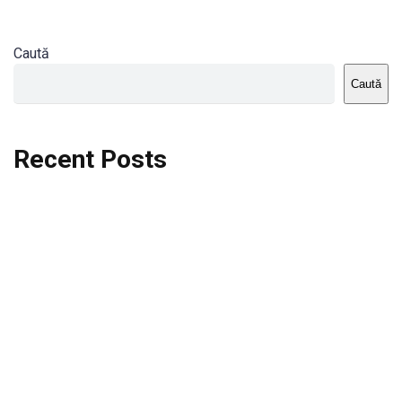
Caută
Caută
Recent Posts
Dortmund vs St.Pauli
Rodri se va opera si va lipsi de la City
Celta vs Atletico Madrid
Crystal Palace vs Manchester United
Seara memorabila pentru Harry Kane