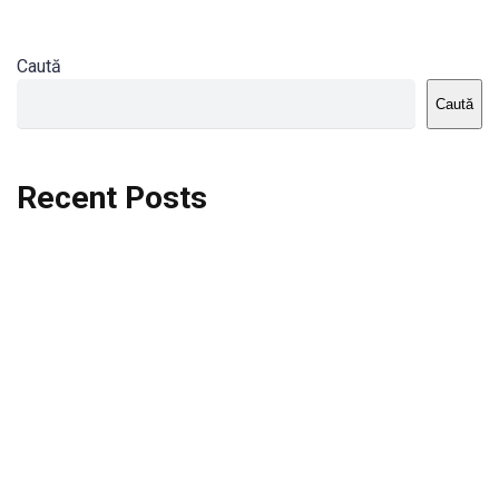
Caută
Caută
Recent Posts
Dortmund vs St.Pauli
Rodri se va opera si va lipsi de la City
Celta vs Atletico Madrid
Crystal Palace vs Manchester United
Seara memorabila pentru Harry Kane