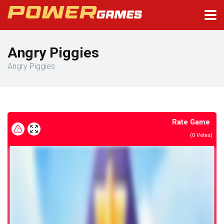
Angry Piggies
Angry Piggies
Rate Game
(
0
Votes)