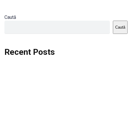
Caută
Caută
Recent Posts
Dortmund vs St.Pauli
Rodri se va opera si va lipsi de la City
Celta vs Atletico Madrid
Crystal Palace vs Manchester United
Seara memorabila pentru Harry Kane