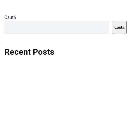
Caută
Caută
Recent Posts
Dortmund vs St.Pauli
Rodri se va opera si va lipsi de la City
Celta vs Atletico Madrid
Crystal Palace vs Manchester United
Seara memorabila pentru Harry Kane