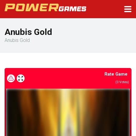
Anubis Gold
Anubis Gold
Rate Game
(
0
Votes)