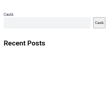
Caută
Caută
Recent Posts
Dortmund vs St.Pauli
Rodri se va opera si va lipsi de la City
Celta vs Atletico Madrid
Crystal Palace vs Manchester United
Seara memorabila pentru Harry Kane