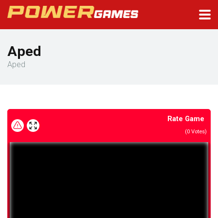
Aped
Aped
Rate Game
(
0
Votes)