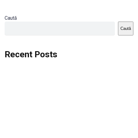
Caută
Caută
Recent Posts
Dortmund vs St.Pauli
Rodri se va opera si va lipsi de la City
Celta vs Atletico Madrid
Crystal Palace vs Manchester United
Seara memorabila pentru Harry Kane