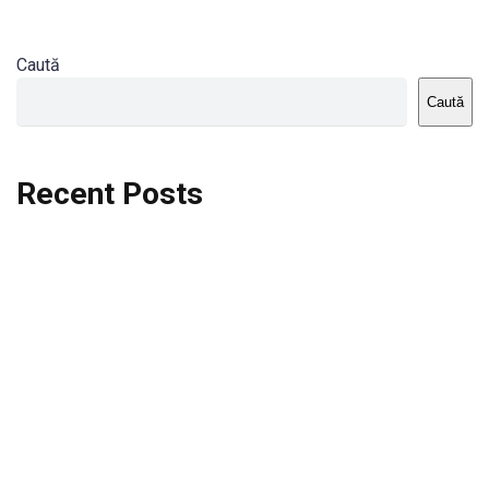
Caută
Caută
Recent Posts
Dortmund vs St.Pauli
Rodri se va opera si va lipsi de la City
Celta vs Atletico Madrid
Crystal Palace vs Manchester United
Seara memorabila pentru Harry Kane