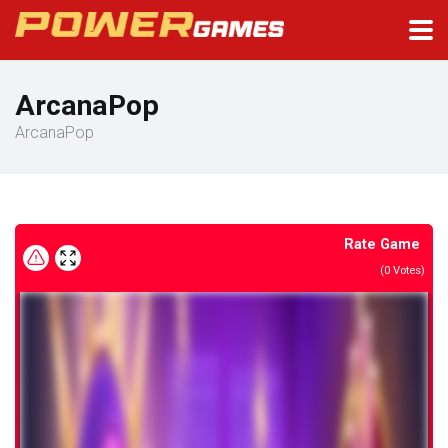
ArcanaPop
ArcanaPop
Rate Game
(
0
Votes)