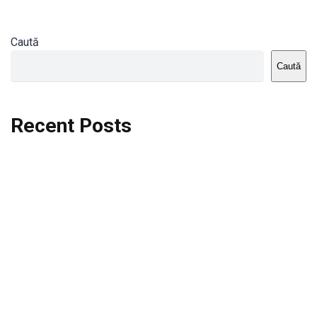
Caută
Caută
Recent Posts
Dortmund vs St.Pauli
Rodri se va opera si va lipsi de la City
Celta vs Atletico Madrid
Crystal Palace vs Manchester United
Seara memorabila pentru Harry Kane