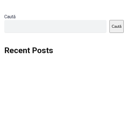
Caută
Caută
Recent Posts
Dortmund vs St.Pauli
Rodri se va opera si va lipsi de la City
Celta vs Atletico Madrid
Crystal Palace vs Manchester United
Seara memorabila pentru Harry Kane