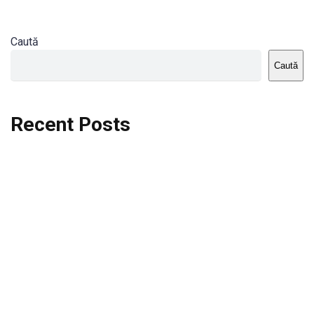
Caută
Caută
Recent Posts
Dortmund vs St.Pauli
Rodri se va opera si va lipsi de la City
Celta vs Atletico Madrid
Crystal Palace vs Manchester United
Seara memorabila pentru Harry Kane