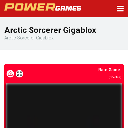
Arctic Sorcerer Gigablox
Arctic Sorcerer Gigablox
Rate Game
(
0
Votes)