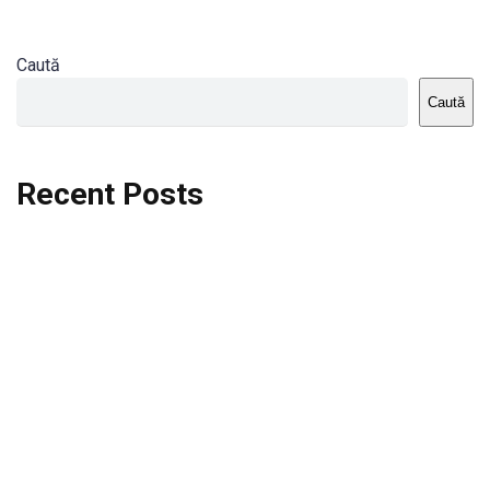
Caută
Caută
Recent Posts
Dortmund vs St.Pauli
Rodri se va opera si va lipsi de la City
Celta vs Atletico Madrid
Crystal Palace vs Manchester United
Seara memorabila pentru Harry Kane