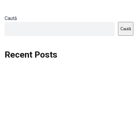
Caută
Caută
Recent Posts
Dortmund vs St.Pauli
Rodri se va opera si va lipsi de la City
Celta vs Atletico Madrid
Crystal Palace vs Manchester United
Seara memorabila pentru Harry Kane