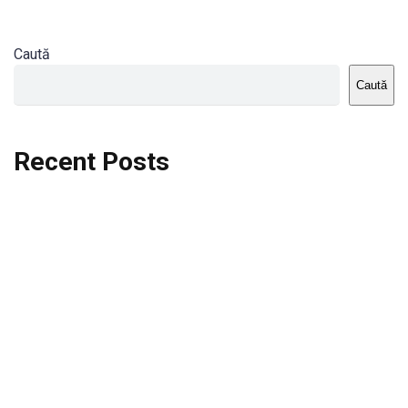
Caută
Caută
Recent Posts
Dortmund vs St.Pauli
Rodri se va opera si va lipsi de la City
Celta vs Atletico Madrid
Crystal Palace vs Manchester United
Seara memorabila pentru Harry Kane