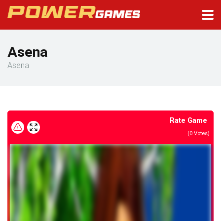
Asena
Asena
Rate Game
(
0
Votes)