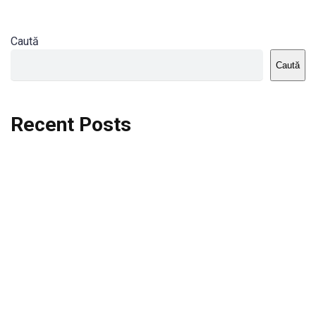
Caută
Caută
Recent Posts
Dortmund vs St.Pauli
Rodri se va opera si va lipsi de la City
Celta vs Atletico Madrid
Crystal Palace vs Manchester United
Seara memorabila pentru Harry Kane