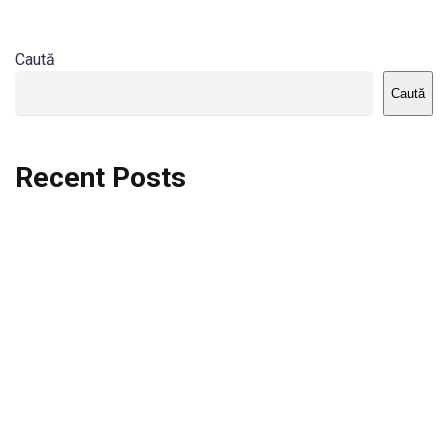
Caută
Caută
Recent Posts
Dortmund vs St.Pauli
Rodri se va opera si va lipsi de la City
Celta vs Atletico Madrid
Crystal Palace vs Manchester United
Seara memorabila pentru Harry Kane