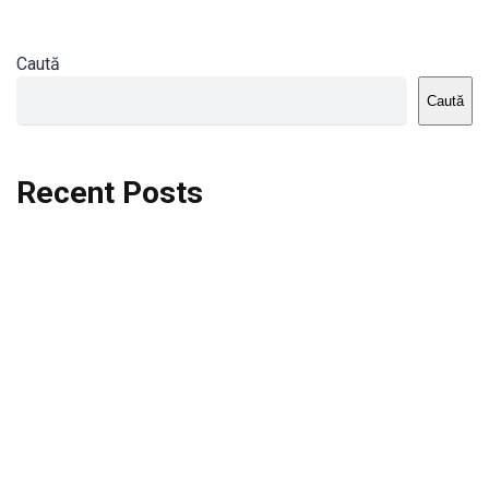
Caută
Caută
Recent Posts
Dortmund vs St.Pauli
Rodri se va opera si va lipsi de la City
Celta vs Atletico Madrid
Crystal Palace vs Manchester United
Seara memorabila pentru Harry Kane