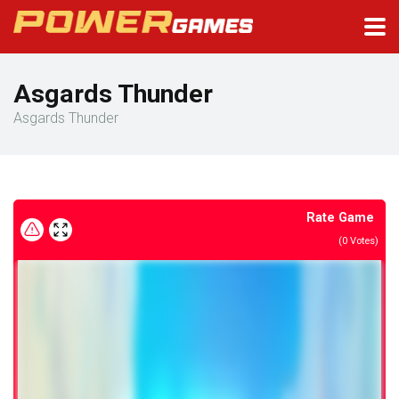
Asgards Thunder
Asgards Thunder
Rate Game
(
0
Votes)