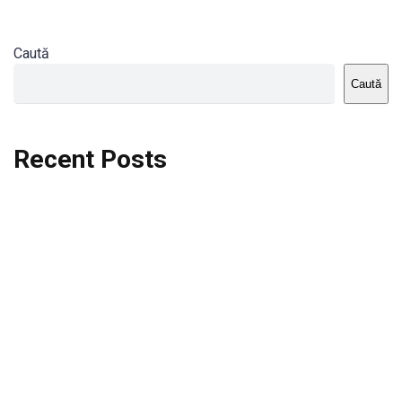
Caută
Caută
Recent Posts
Dortmund vs St.Pauli
Rodri se va opera si va lipsi de la City
Celta vs Atletico Madrid
Crystal Palace vs Manchester United
Seara memorabila pentru Harry Kane