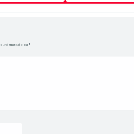
i sunt marcate cu
*