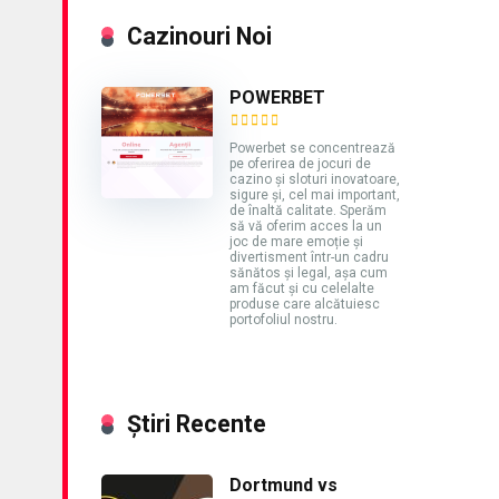
Cazinouri Noi
POWERBET
Powerbet se concentrează
pe oferirea de jocuri de
cazino și sloturi inovatoare,
sigure și, cel mai important,
de înaltă calitate. Sperăm
să vă oferim acces la un
joc de mare emoție și
divertisment într-un cadru
sănătos și legal, așa cum
am făcut și cu celelalte
produse care alcătuiesc
portofoliul nostru.
Știri Recente
Dortmund vs