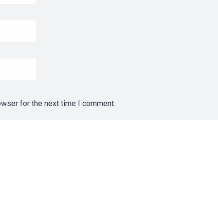
owser for the next time I comment.