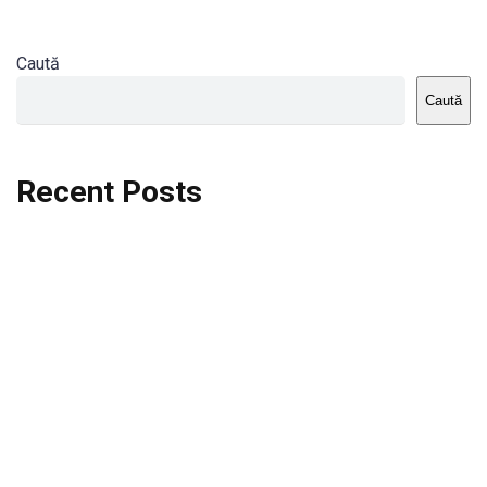
Caută
Caută
Recent Posts
Dortmund vs St.Pauli
Rodri se va opera si va lipsi de la City
Celta vs Atletico Madrid
Crystal Palace vs Manchester United
Seara memorabila pentru Harry Kane