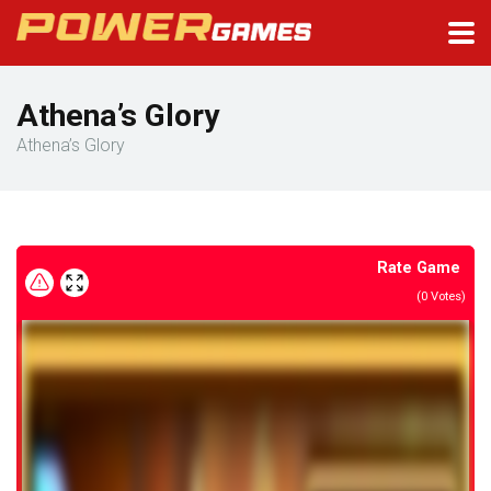
Athena’s Glory
Athena’s Glory
Rate Game
(
0
Votes)