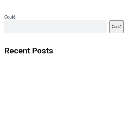
Caută
Caută
Recent Posts
Dortmund vs St.Pauli
Rodri se va opera si va lipsi de la City
Celta vs Atletico Madrid
Crystal Palace vs Manchester United
Seara memorabila pentru Harry Kane