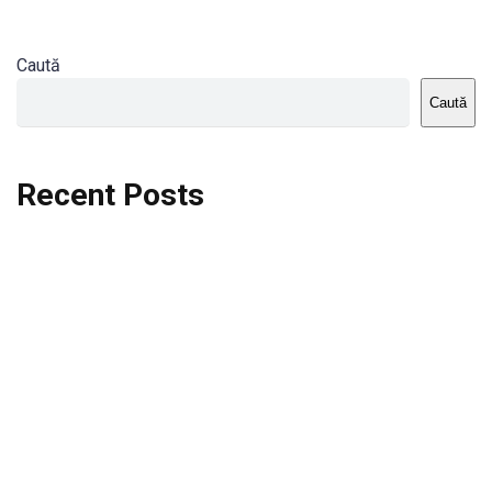
Caută
Caută
Recent Posts
Dortmund vs St.Pauli
Rodri se va opera si va lipsi de la City
Celta vs Atletico Madrid
Crystal Palace vs Manchester United
Seara memorabila pentru Harry Kane