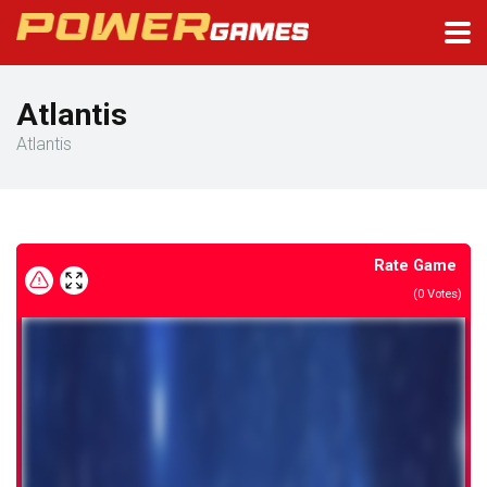
Atlantis
Atlantis
Rate Game
(
0
Votes)