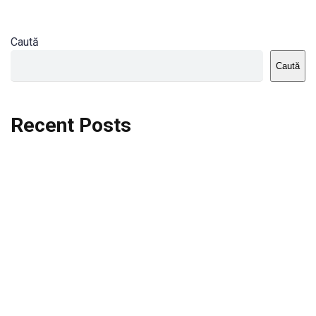
Caută
Caută
Recent Posts
Dortmund vs St.Pauli
Rodri se va opera si va lipsi de la City
Celta vs Atletico Madrid
Crystal Palace vs Manchester United
Seara memorabila pentru Harry Kane