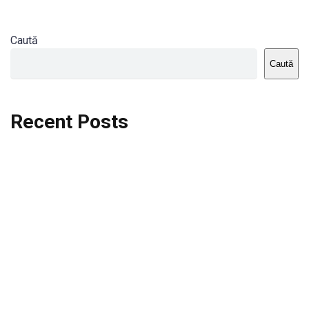
Caută
Caută
Recent Posts
Dortmund vs St.Pauli
Rodri se va opera si va lipsi de la City
Celta vs Atletico Madrid
Crystal Palace vs Manchester United
Seara memorabila pentru Harry Kane