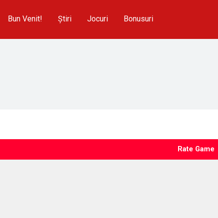
Bun Venit!
Știri
Jocuri
Bonusuri
Rate Game