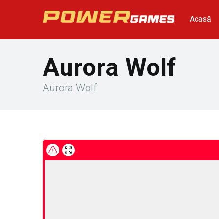
Acasă
Aurora Wolf
Aurora Wolf