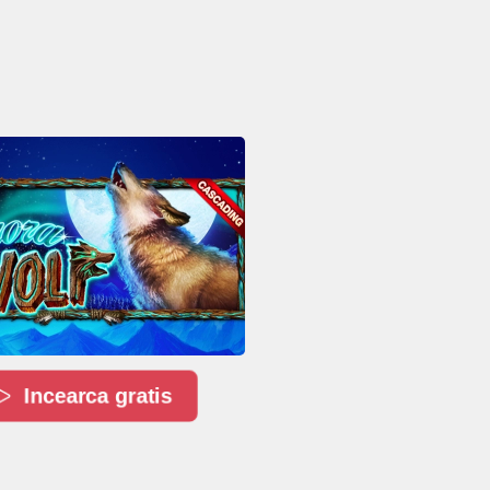
Incearca gratis