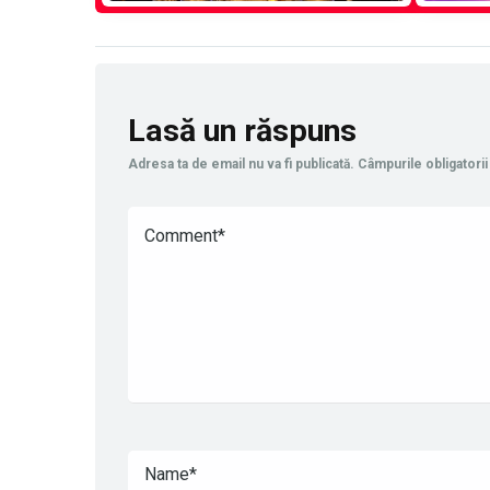
Lasă un răspuns
Adresa ta de email nu va fi publicată.
Câmpurile obligatori