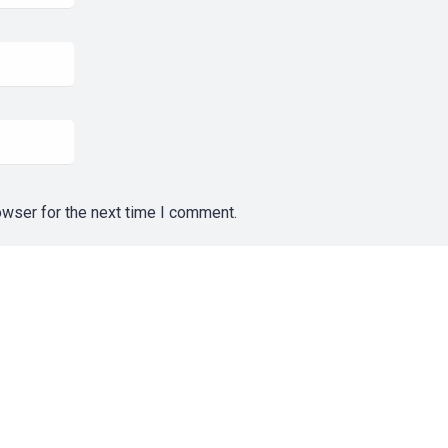
owser for the next time I comment.