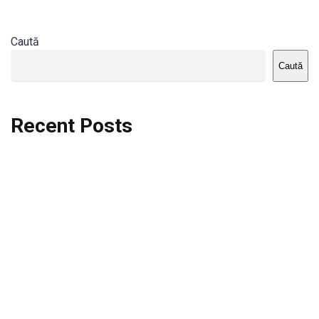
Caută
Caută
Recent Posts
Dortmund vs St.Pauli
Rodri se va opera si va lipsi de la City
Celta vs Atletico Madrid
Crystal Palace vs Manchester United
Seara memorabila pentru Harry Kane