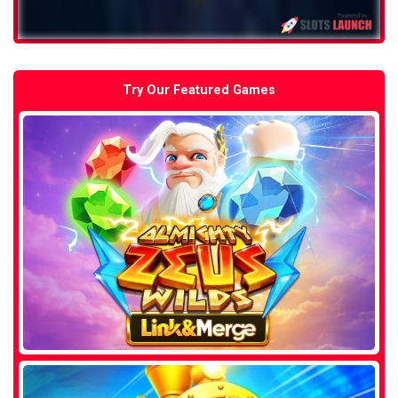
Try Our Featured Games