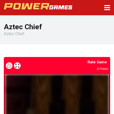
Aztec Chief
Aztec Chief
Rate Game
(
0
Votes)