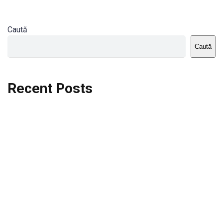
Caută
Caută
Recent Posts
Dortmund vs St.Pauli
Rodri se va opera si va lipsi de la City
Celta vs Atletico Madrid
Crystal Palace vs Manchester United
Seara memorabila pentru Harry Kane