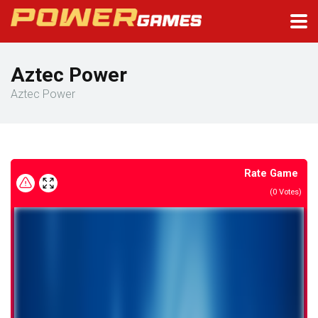
Aztec Power
Aztec Power
Rate Game
(
0
Votes)