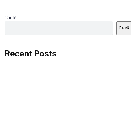
Caută
Caută
Recent Posts
Dortmund vs St.Pauli
Rodri se va opera si va lipsi de la City
Celta vs Atletico Madrid
Crystal Palace vs Manchester United
Seara memorabila pentru Harry Kane