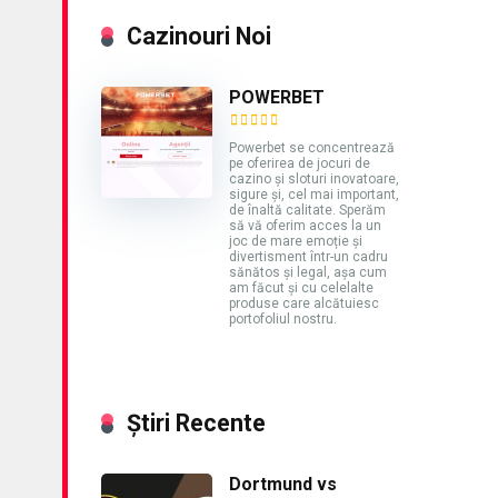
Cazinouri Noi
POWERBET
Powerbet se concentrează
pe oferirea de jocuri de
cazino și sloturi inovatoare,
sigure și, cel mai important,
de înaltă calitate. Sperăm
să vă oferim acces la un
joc de mare emoție și
divertisment într-un cadru
sănătos și legal, așa cum
am făcut și cu celelalte
produse care alcătuiesc
portofoliul nostru.
Știri Recente
Dortmund vs