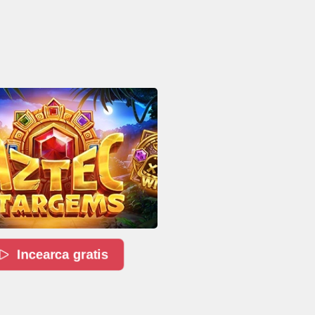
Incearca gratis