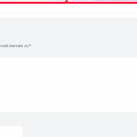
i sunt marcate cu
*