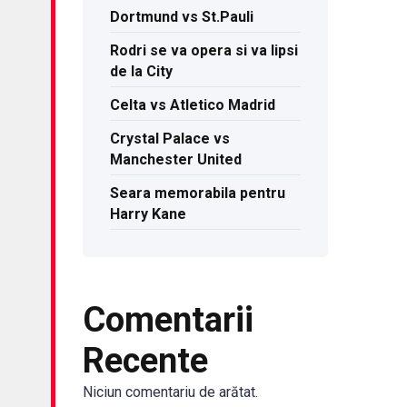
Dortmund vs St.Pauli
Rodri se va opera si va lipsi
de la City
Celta vs Atletico Madrid
Crystal Palace vs
Manchester United
Seara memorabila pentru
Harry Kane
Comentarii
Recente
Niciun comentariu de arătat.