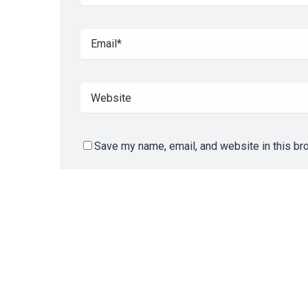
Save my name, email, and website in this br
Cazinouri de Top