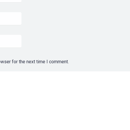
owser for the next time I comment.