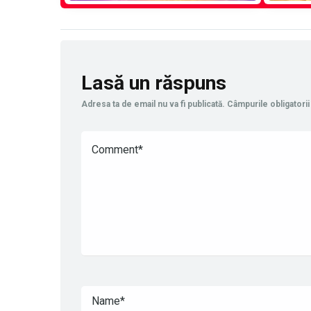
Lasă un răspuns
Adresa ta de email nu va fi publicată.
Câmpurile obligatori