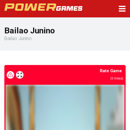
Bailao Junino
Bailao Junino
Rate Game
(
0
Votes)