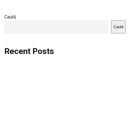
Caută
Caută
Recent Posts
Dortmund vs St.Pauli
Rodri se va opera si va lipsi de la City
Celta vs Atletico Madrid
Crystal Palace vs Manchester United
Seara memorabila pentru Harry Kane