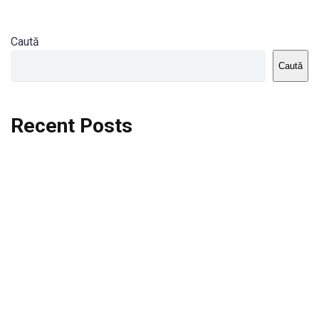
Caută
Caută
Recent Posts
Dortmund vs St.Pauli
Rodri se va opera si va lipsi de la City
Celta vs Atletico Madrid
Crystal Palace vs Manchester United
Seara memorabila pentru Harry Kane