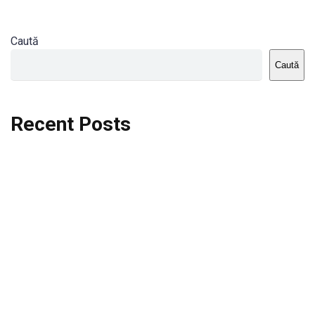
Caută
Caută
Recent Posts
Dortmund vs St.Pauli
Rodri se va opera si va lipsi de la City
Celta vs Atletico Madrid
Crystal Palace vs Manchester United
Seara memorabila pentru Harry Kane