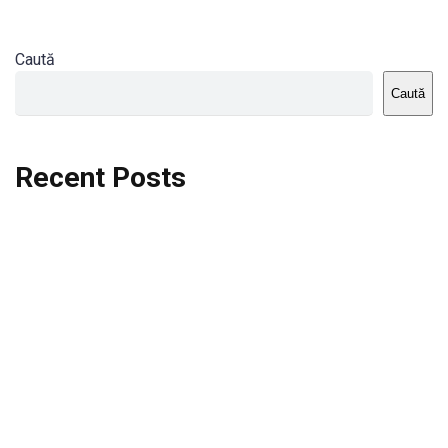
Caută
Caută
Recent Posts
Dortmund vs St.Pauli
Rodri se va opera si va lipsi de la City
Celta vs Atletico Madrid
Crystal Palace vs Manchester United
Seara memorabila pentru Harry Kane