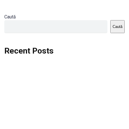
Caută
Caută
Recent Posts
Dortmund vs St.Pauli
Rodri se va opera si va lipsi de la City
Celta vs Atletico Madrid
Crystal Palace vs Manchester United
Seara memorabila pentru Harry Kane