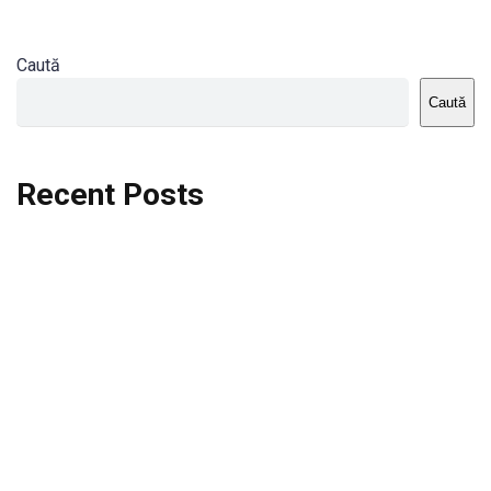
Caută
Caută
Recent Posts
Dortmund vs St.Pauli
Rodri se va opera si va lipsi de la City
Celta vs Atletico Madrid
Crystal Palace vs Manchester United
Seara memorabila pentru Harry Kane