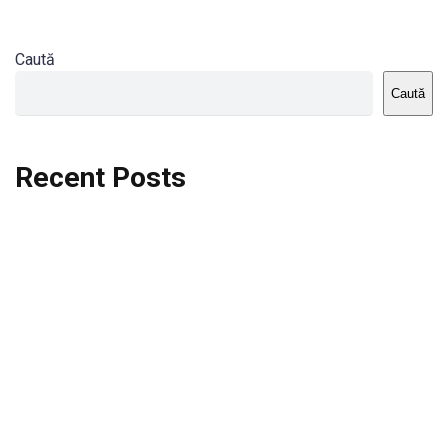
Caută
Caută
Recent Posts
Dortmund vs St.Pauli
Rodri se va opera si va lipsi de la City
Celta vs Atletico Madrid
Crystal Palace vs Manchester United
Seara memorabila pentru Harry Kane