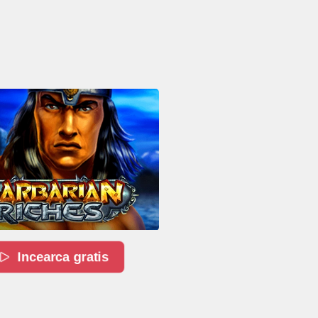
Incearca gratis