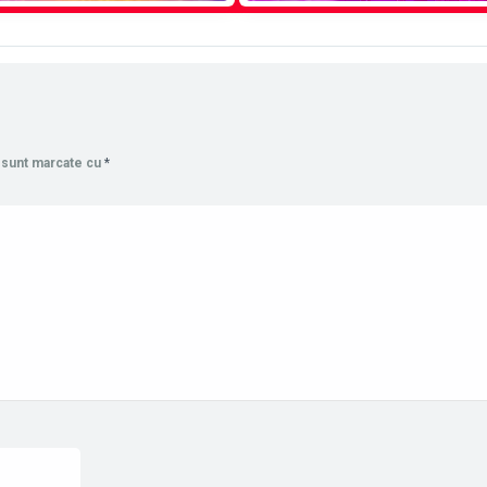
i sunt marcate cu
*