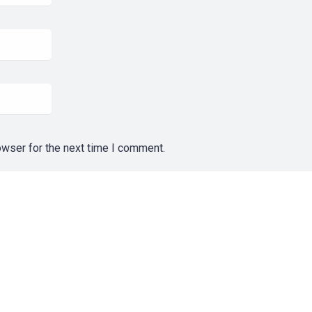
owser for the next time I comment.