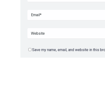
Save my name, email, and website in this br
Cazinouri de Top