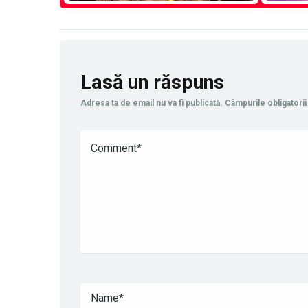
Lasă un răspuns
Adresa ta de email nu va fi publicată.
Câmpurile obligatori