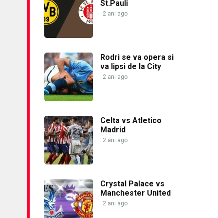
St.Pauli
2 ani ago
Rodri se va opera si
va lipsi de la City
2 ani ago
Celta vs Atletico
Madrid
2 ani ago
Crystal Palace vs
Manchester United
2 ani ago